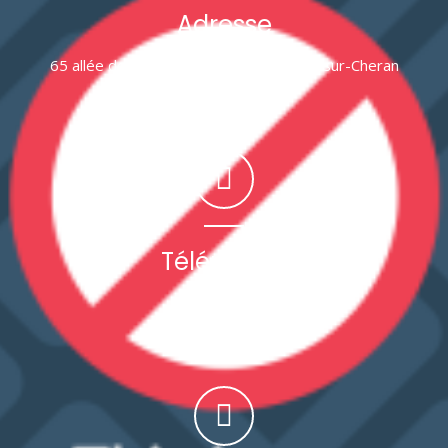
Adresse
65 allée de Champs Galère 74540 Alby-sur-Cheran
Téléphone
04 50 10 93 00